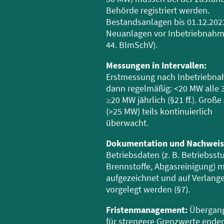
Behörde registriert werden.
Bestandsanlagen bis 01.12.202
Neuanlagen vor Inbetriebnahm
44. BImSchV).
Messungen in Intervallen:
Erstmessung nach Inbetriebna
dann regelmäßig: <20 MW alle 3
≥20 MW jährlich (§21 ff.). Groß
(>25 MW) teils kontinuierlich
überwacht.
Dokumentation und Nachweis
Betriebsdaten (z. B. Betriebsst
Brennstoffe, Abgasreinigung) 
aufgezeichnet und auf Verlang
vorgelegt werden (§7).
Fristenmanagement:
Übergang
für strengere Grenzwerte enden