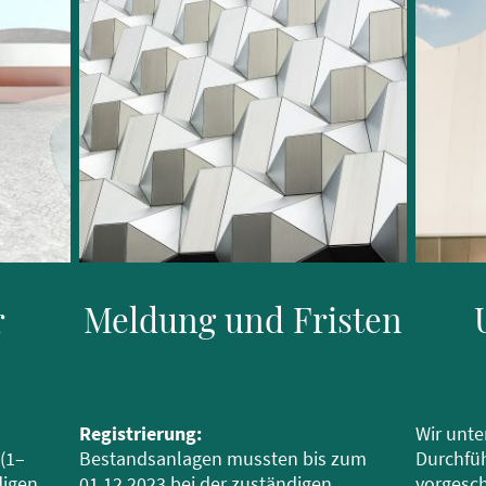
r
Meldung und Fristen
Registrierung:
Wir unte
(1–
Bestandsanlagen mussten bis zum
Durchfüh
digen
01.12.2023 bei der zuständigen
vorgesc