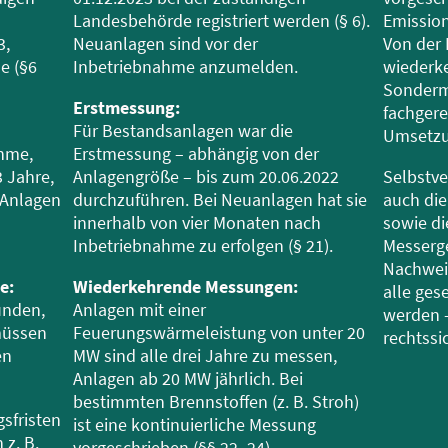
Landesbehörde registriert werden (§ 6).
Emission
3,
Neuanlagen sind vor der
Von der
e (§6
Inbetriebnahme anzumelden.
wiederke
Sonderm
Erstmessung:
fachgere
Für Bestandsanlagen war die
Umsetzu
hme,
Erstmessung – abhängig von der
 Jahre,
Anlagengröße – bis zum 20.06.2022
Selbstv
e Anlagen
durchzuführen. Bei Neuanlagen hat sie
auch die
innerhalb von vier Monaten nach
sowie di
Inbetriebnahme zu erfolgen (§ 21).
Messerg
Nachweis
e:
Wiederkehrende Messungen:
alle ges
unden,
Anlagen mit einer
werden –
müssen
Feuerungswärmeleistung von unter 20
rechtssi
en
MW sind alle drei Jahre zu messen,
Anlagen ab 20 MW jährlich. Bei
bestimmten Brennstoffen (z. B. Stroh)
sfristen
ist eine kontinuierliche Messung
 z. B.
vorgeschrieben (§§ 22–24).